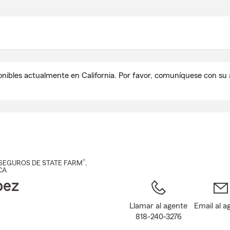
Pasar
al
contenido
principal
onibles actualmente en California. Por favor, comuníquese con s
®
SEGUROS DE STATE FARM
,
 CA
pez
Llamar al agente
Email al a
818-240-3276