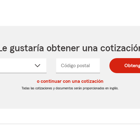
Le gustaría obtener una cotizació
cione
Código postal
Ingresa
Ingresa
Obteng
_____
un
un
re
código
código
cto
o continuar con una cotización
postal
postal
de
de
Todas las cotizaciones y documentos serán proporcionados en inglés.
egable
5
5
dígitos
dígitos