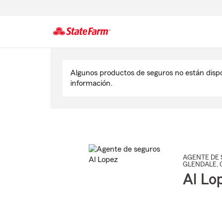
Comienzo
del
Algunos productos de seguros no están disp
contenido
información.
principal
AGENTE DE 
GLENDALE
,
Al Lo