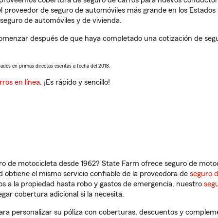
s proveemos cobertura de seguro de carros para nuevos conductores
l proveedor de seguro de automóviles más grande en los Estados
seguro de automóviles y de vivienda.
comenzar después de que haya completado una cotización de seguro
sados en primas directas escritas a fecha del 2018.
rros en línea
. ¡Es rápido y sencillo!
ro de motocicleta desde 1962? State Farm ofrece seguro de motoci
 obtiene el mismo servicio confiable de la proveedora de
seguro 
os a la propiedad hasta robo y gastos de emergencia, nuestro
segu
gar cobertura adicional si la necesita.
ara personalizar su póliza con coberturas, descuentos y compleme