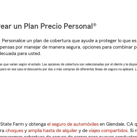
ear un Plan Precio Personal®
. Personalice un plan de cobertura que ayude a proteger lo que es 
pensas por manejar de manera segura, opciones para combinar pó
adecuada para usted.
 que varían según el estado. Las opciones de cobertura son seleccionadas por el cliente y la disponib
, pero en ese caso el descuento por dos o más compras de diferentes líneas de seguro no aplicará. 
n State Farm y obtenga
el seguro de automóviles
en Glendale, CA q
tra
choques
y
amplia hasta de alquiler
y de
viajes compartidos
. Si